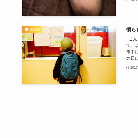
慣ら
保育園
こん
て、
事中
の日は
201