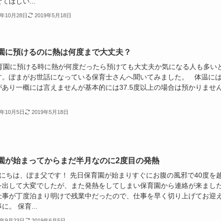
てほしい...
7年10月28日
2019年5月18日
園に預けるのに熱は何度まで大丈夫？
園に預ける時に熱が何度だったら預けても大丈夫か気になる人も多い
す。ぽまがお世話になっている保育士さんへ聞いてみました。 体温に
があり一概には言えませんが基本的には37.5度以上の場合は預かりませ
7年10月5日
2019年5月18日
園が始まってからまだ半月なのに2度目の発熱
にちは、ぽま父です！ 先日保育園が始まりすぐにお腹の風邪で40度を
を出して大変でしたが、また発熱をしてしまい保育園から連絡が来まし
仕事が丁度泊まり明けで残業中だったので、仕事を早く切り上げてお迎
に。 保育...
7年9月23日
2019年6月5日