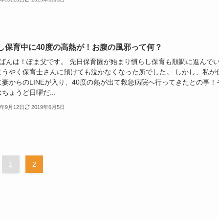
し保育中に40度の高熱が！お腹の風邪って何？
ばんは！ぽま父です。 先日保育園が始まり慣らし保育も順調に進んで
ようやく保育士さんに預けても泣かなくなった所でした。 しかし、私が
に妻からのLINEが入り、40度の熱が出て救急病院へ行ってきたとの事！
ちょうど日曜だ...
7年9月12日
2019年6月5日
1
2