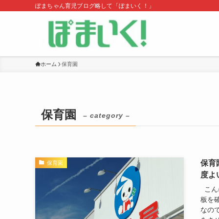
ぽまちゃん育児ブログ略して「ぽまいく！」
ホーム
保育園
保育園
– category –
保育
保育園
度よ
こん
板を
なの