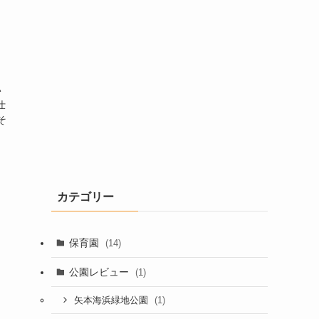
い
仕
そ
カテゴリー
保育園
(14)
公園レビュー
(1)
(1)
矢本海浜緑地公園