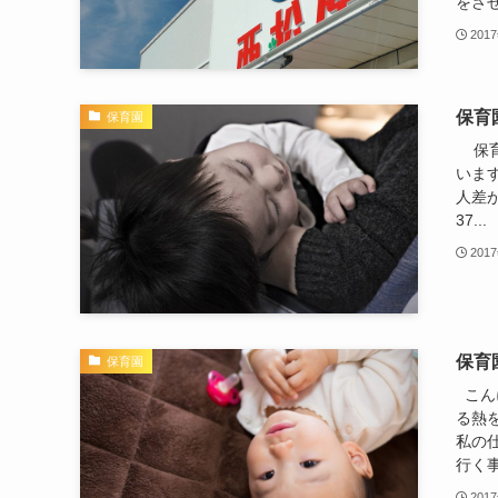
をさせ
201
保育
保育園
保育
いま
人差
37...
201
保育
保育園
こん
る熱
私の
行く事
201