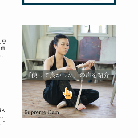
と思
は個
ん、
越え
た。
えに