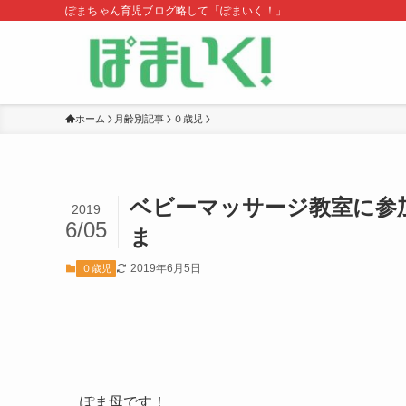
ぽまちゃん育児ブログ略して「ぽまいく！」
ホーム
月齢別記事
０歳児
ベビーマッサージ教室に参
2019
6/05
ま
2019年6月5日
０歳児
ぽま母です！