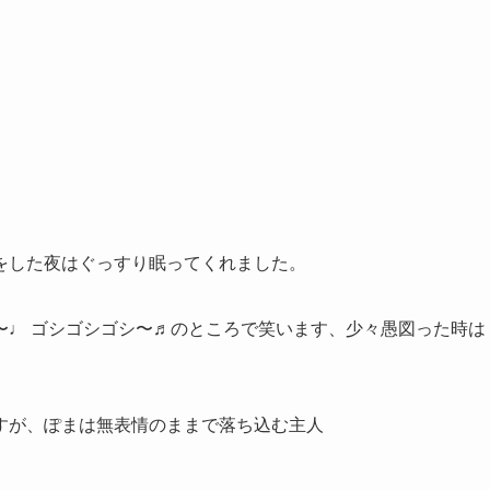
をした夜はぐっすり眠ってくれました。
〜♩ ゴシゴシゴシ〜♬のところで笑います、少々愚図った時は
すが、ぽまは無表情のままで落ち込む主人