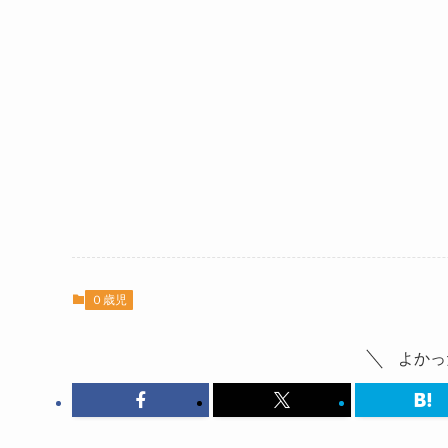
０歳児
よかっ