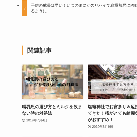
子供の成長は早い！いつのまにかズリハイで縦横無尽に移
るように
関連記事
哺乳瓶の選び方とミルクを飲ま
塩竈神社でお宮参り＆厄
ない時の対処法
てきた！桜がとても綺麗
がおすすめ！
2019年7月4日
2019年6月9日