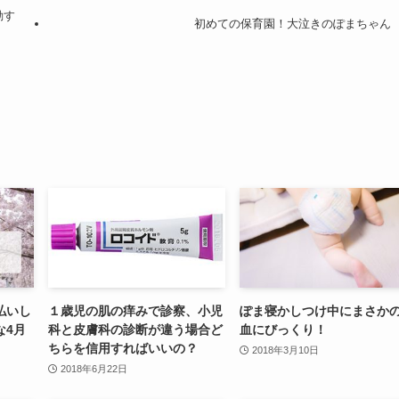
動す
初めての保育園！大泣きのぽまちゃん
払いし
１歳児の肌の痒みで診察、小児
ぽま寝かしつけ中にまさか
な4月
科と皮膚科の診断が違う場合ど
血にびっくり！
ちらを信用すればいいの？
2018年3月10日
2018年6月22日