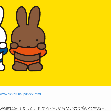
//www.dickbruna.jp/index.html
ル発射に焦りました、何するかわからないので怖いですね～、