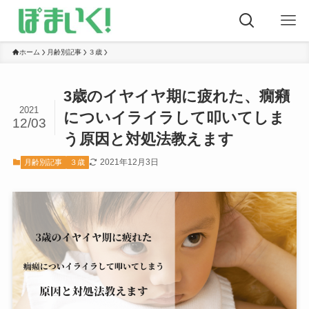
ホーム
月齢別記事
３歳
3歳のイヤイヤ期に疲れた、癇癪
2021
についイライラして叩いてしま
12/03
う原因と対処法教えます
2021年12月3日
月齢別記事
３歳