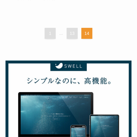
1
...
13
14